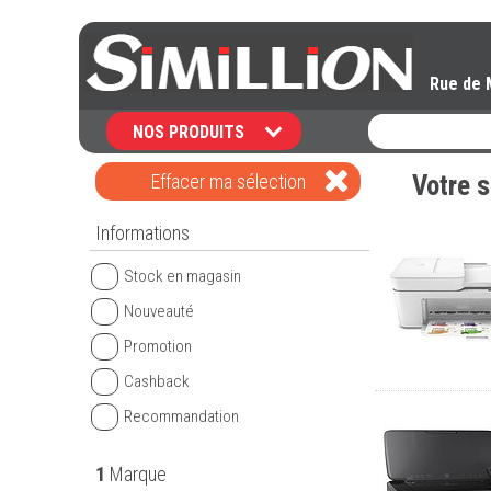
Rue de 
NOS PRODUITS
Effacer ma sélection
Votre s
Informations
Stock en magasin
Nouveauté
Promotion
Cashback
Recommandation
1
Marque