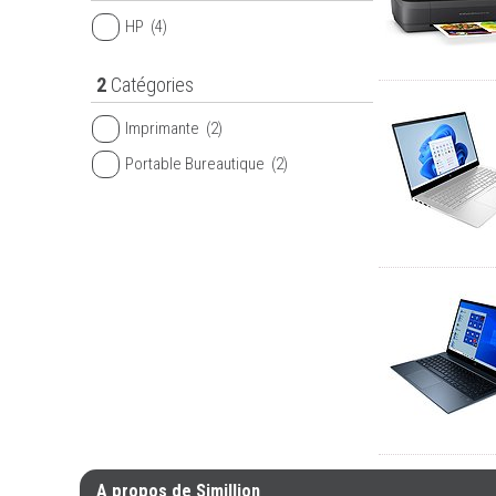
HP
(4)
2
Catégories
Imprimante
(2)
Portable Bureautique
(2)
A propos de Simillion