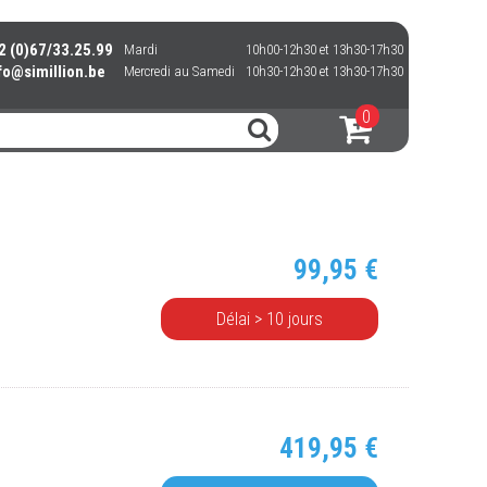
 (0)67/33.25.99
Mardi
10h00-12h30 et 13h30-17h30
o@simillion.be
Mercredi au Samedi
10h30-12h30 et 13h30-17h30
0
99,95 €
Délai > 10 jours
419,95 €