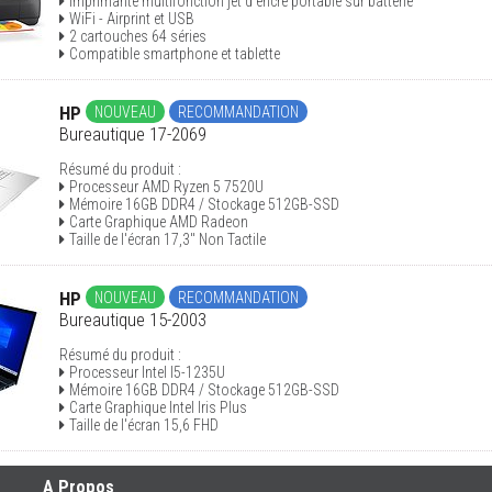
Imprimante multifonction jet d'encre portable sur batterie
WiFi - Airprint et USB
2 cartouches 64 séries
Compatible smartphone et tablette
HP
NOUVEAU
RECOMMANDATION
Bureautique 17-2069
Résumé du produit :
Processeur AMD Ryzen 5 7520U
Mémoire 16GB DDR4 / Stockage 512GB-SSD
Carte Graphique AMD Radeon
Taille de l'écran 17,3'' Non Tactile
HP
NOUVEAU
RECOMMANDATION
Bureautique 15-2003
Résumé du produit :
Processeur Intel I5-1235U
Mémoire 16GB DDR4 / Stockage 512GB-SSD
Carte Graphique Intel Iris Plus
Taille de l'écran 15,6 FHD
A Propos